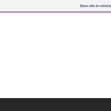
Deze site is ontw
HOME
M