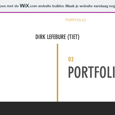
orpen met de
.com
website builder. Maak je website vandaag nog
ET TIET OP STAP
EXPOSITIES
PORTFOLIO
OVER TIET
DIRK
LEFEBURE (TIET)
02
PORTFOL